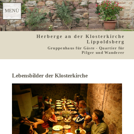
MENÜ
Herberge an der Klosterkirche
Startseite
Konzept
Lippoldsberg
Gruppenhaus für Gäste - Quartier für
Pilger und Wanderer
Ausstattung
Bilder
Seminare
Preise
Lebensbilder der Klosterkirche
Buchen
Gästebuch
Kontakt
Datenschutz
Geschichte
Umgebung