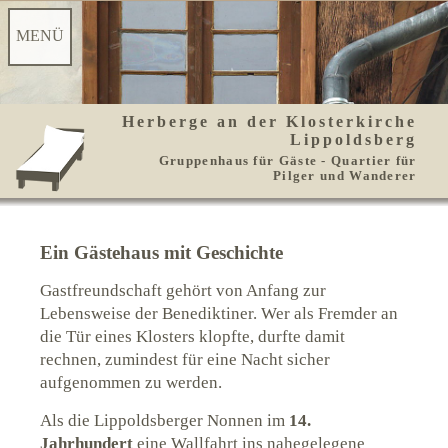
MENÜ
Herberge an der Klosterkirche
Startseite
Konzept
Lippoldsberg
Gruppenhaus für Gäste - Quartier für
Pilger und Wanderer
Ausstattung
Bilder
Seminare
Preise
Ein Gästehaus mit Geschichte
Gastfreundschaft gehört von Anfang zur
Buchen
Gästebuch
Lebensweise der Benediktiner. Wer als Fremder an
die Tür eines Klosters klopfte, durfte damit
Kontakt
Datenschutz
rechnen, zumindest für eine Nacht sicher
aufgenommen zu werden.
Als die Lippoldsberger Nonnen im
14.
Geschichte
Umgebung
Jahrhundert
eine Wallfahrt ins nahegelegene